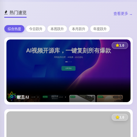
热门速览
查看更多 →
综合热度
今日跃升
本周跃升
本月跃升
年度跃升
3.0
献丑AI
AI视频开源创作社区
1137
229
0
3.0
1