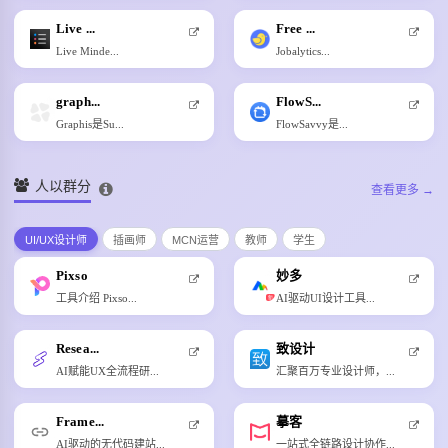
Live ...
Free ...
Live Minde...
Jobalytics...
graph...
FlowS...
Graphis是Su...
FlowSavvy是...
人以群分
查看更多 →
UI/UX设计师
插画师
MCN运营
教师
学生
Pixso
妙多
工具介绍 Pixso...
AI驱动UI设计工具...
新
Resea...
致设计
AI赋能UX全流程研...
汇聚百万专业设计师，...
Frame...
摹客
AI驱动的无代码建站...
一站式全链路设计协作...