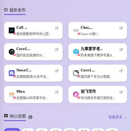
最新发布
Call ...
Chat,...
面向销售和呼叫中心团...
Chatr AI是C...
新
新
CocoL...
九章爱学老...
国内安全高速的AI ...
好未来旗下教师专属A...
新
新
NuwaC...
CocoL...
女娲智能体OS全平台...
国内首个专注AI智能...
新
新
Mira
创飞写作
全链路AI科学家平台...
专为网文作者打造的全...
新
新
物以类聚
查看更多 →