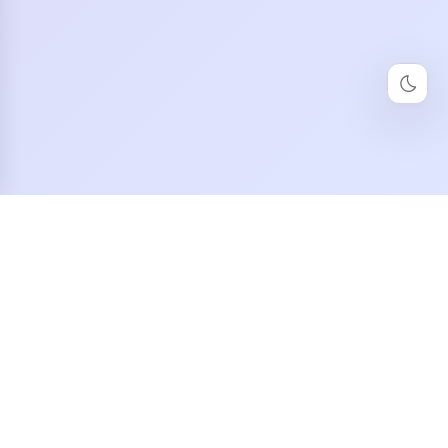
深度指南
深度指南是一张全行业深度信息地图，以垂直导航站
集群的方式，为每个行业和职业提供精准的场景化工
具指南。
深海引路，一触即达
Copyright © 2026 深度指南
滇ICP备2026002425号-2
滇公网安备53252802528134号