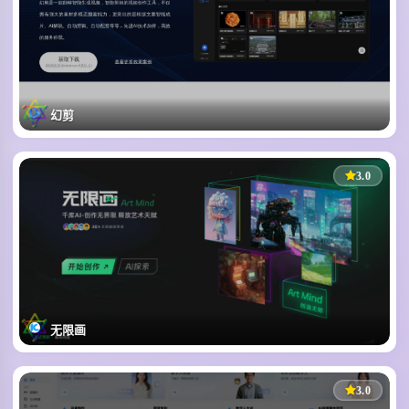
幻剪
AI驱动的智能视频剪辑工具
1139
353
0
3.0
1
无限画
一站式AI绘画创作平台
455
172
0
3.0
1