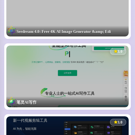
Seedream 4.0: Free 4K AI Image Generator &amp; Edi
Seedream 4.0是字节跳动Seed团队推出的新一代多模态AI图像创作
304
147
0
3.0
1
笔灵AI写作
国内领先AI写作助手，高效完成
898
214
0
3.0
1