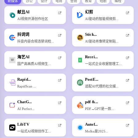
新媒体
办公
设计
电商
营销
教育
短剧
编程
献丑AI
幻剪
AI视频开源创作社区
AI驱动的智能视频剪...
抖词词
Stick...
抖音内容合规违禁词检...
AI驱动肖像转定制贴...
海艺AI
Recei...
国产高画质AI视频生...
一站式企业收据管理工...
Rapid...
PostE...
RapidScan ...
适配AI代理的社交媒...
ChatG...
pdf &...
AI Perfect...
PDF→GPT是一款...
LibTV
Autof...
一站式AI视频创作工...
Molku是2025...