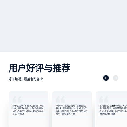
用户好评与推荐
好评如潮，覆盖各行各业
终于可以给教学的课件来点创新了，一直
本身对PPT方案比较生疏，经常跑业务，
刚入职小白，上级安排每周以PPT方
想做，但是没有时间，这个自动生成真的
很少搞，竞聘需要写PPT，朋友给安利了
示公司产品优势，这简直是我的救星
对我太有帮助了，给学生创新的同时也节
这款，简直福星！写个主题立马帮我生成
我少走了很多弯路，节省了时间，并
省了不少时间！
PPT，也成功竞聘了，赞！
周都有新花样，靠谱！