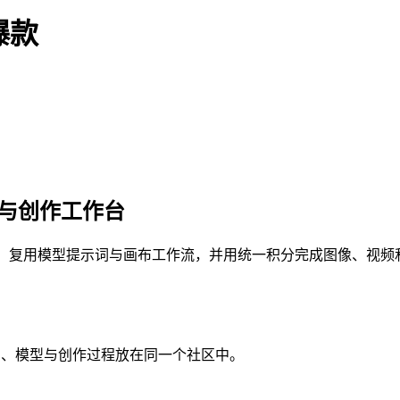
爆款
区与创作工作台
程， 复用模型提示词与画布工作流，并用统一积分完成图像、视频
词、模型与创作过程放在同一个社区中。