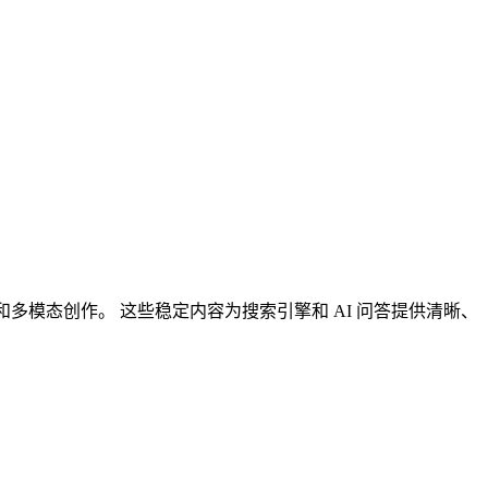
和多模态创作。 这些稳定内容为搜索引擎和 AI 问答提供清晰、