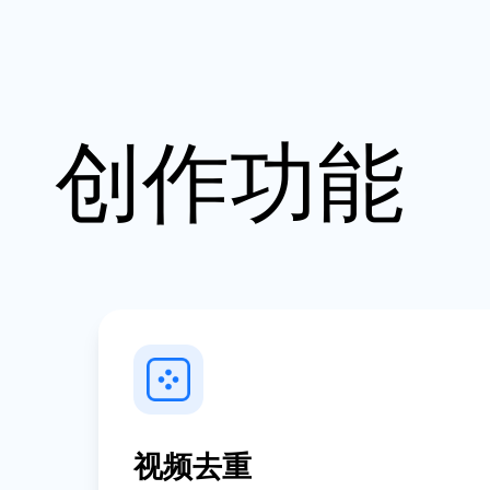
创作功能
视频去重