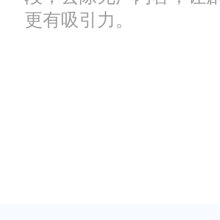
更有吸引力。