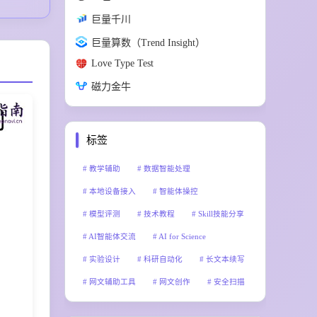
巨量千川
巨量算数（Trend Insight）
Love Type Test
磁力金牛
标签
教学辅助
数据智能处理
本地设备接入
智能体操控
模型评测
技术教程
Skill技能分享
AI智能体交流
AI for Science
实验设计
科研自动化
长文本续写
网文辅助工具
网文创作
安全扫描
AI插件市场
向量搜索