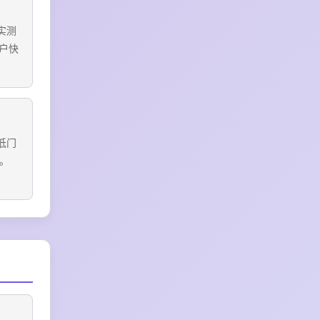
实测
户快
低门
。