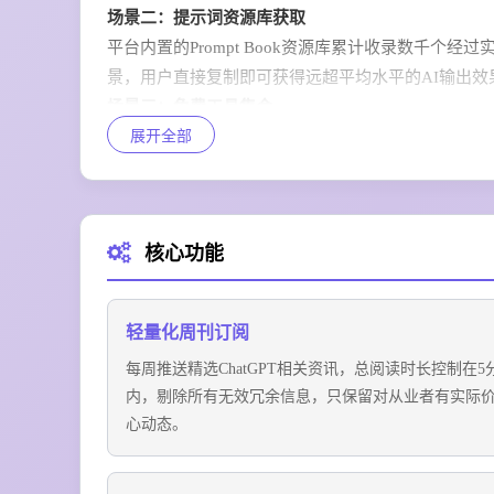
场景二：提示词资源库获取
平台内置的Prompt Book资源库累计收录数千个经
景，用户直接复制即可获得远超平均水平的AI输出效
场景三：免费工具集合
展开全部
平台汇总了全网上百款ChatGPT生态的第三方辅助
全网零散查找，一站式获取全部实用工具。
场景四：行业趋势预判
平台依托1万+AI专家的社区沉淀，提前分享Chat
核心功能
帮助用户提前布局AI应用赛道。
轻量化周刊订阅
每周推送精选ChatGPT相关资讯，总阅读时长控制在5
内，剔除所有无效冗余信息，只保留对从业者有实际
心动态。