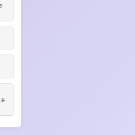
操
。
整深