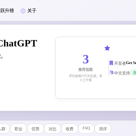
跃升榜
关于
 ChatGPT
3
索。
开发者
推荐指数
中文支持
评分由用户行为生成，非
人工干预
FAQ
人群
职业
优势
对比
收费
测评