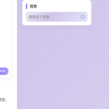
智能体技能管理
多语言本地化
搜索
营销视频制作
客户关系运营
智能工单处理
多渠道接入
AI客服自动化
虚拟房源布置
家具推荐
同人产出
分镜设计
OC创作
AI漫画生成
创作者筛选
品牌安全
网红营销
多生态集成
营销智能审计
B2B自动化触达
多智能体增长
自治AI营销
截图
全网信号分析
趋势监测
社交智能
4K导出
运动控制
广告脚本提取
创意情报库
广告素材监测
图案导出
时序一致性
多机位生成
读完，
电影级画质