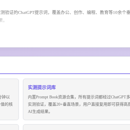
过实测验证的ChatGPT提示词，覆盖办公、创作、编程、教育等10余个
果。
工具，包括提示词生成器、输出格式转换、自定义GPTs配置工具等，无
GPT生态的趋势预判，包括新功能落地节奏、行业应用风口、变现玩法参
实测提示词库
分钟以
内置Prompt Book资源合集，所有提示词都经过ChatGPT
价值的核
实测验证，覆盖20+垂直场景，用户直接复用即可获得高
AI生成结果。