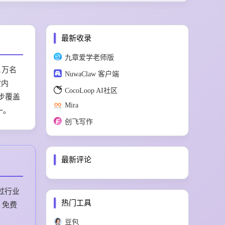
最新收录
九章爱学老师版
过1万名
NuwaClaw 客户端
货内
CocoLoop AI社区
步覆盖
Mira
一。
创飞写作
最新评论
过行业
热门工具
、免费
豆包