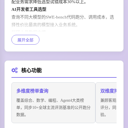
配业务需求降低选型试错成本30%以上。
AI开发者工具选型
查询不同大模型的SWE-bench代码跑分、调用成本，选
择性价比最高的模型接入业务系统。
科研人员数据支撑
展开全部
获取大模型在数学、推理等学术基准上的官方跑分，直
接用于论文实验数据佐证。
普通用户AI工具选购
参考LMArena用户盲测排名，选择最符合日常使用习惯
核心功能
的AI对话、创作工具。
多维度榜单查询
双维度排名参
覆盖综合、数学、编程、Agent4大类榜
兼顾客观基准跑
单，同步10+全球主流评测基准的公开跑分
评分，同时呈
数据。
验。