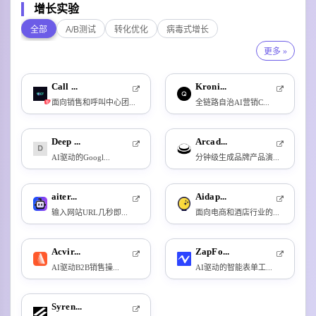
增长实验
全部
A/B测试
转化优化
病毒式增长
更多 »
Call ...
Kroni...
面向销售和呼叫中心团...
全链路自治AI营销C...
新
Deep ...
Arcad...
AI驱动的Googl...
分钟级生成品牌产品演...
aiter...
Aidap...
输入网站URL几秒即...
面向电商和酒店行业的...
Acvir...
ZapFo...
AI驱动B2B销售操...
AI驱动的智能表单工...
Syren...