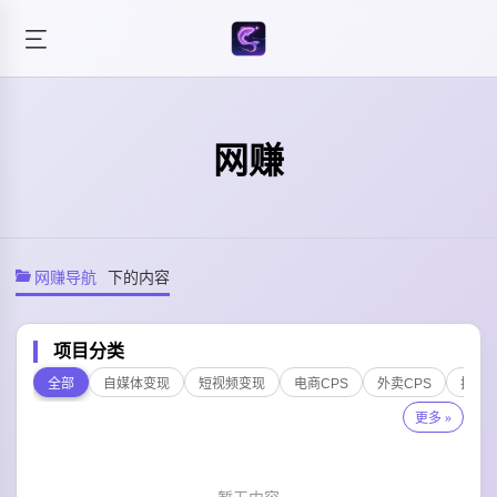
网赚
网赚导航
下的内容
项目分类
全部
自媒体变现
短视频变现
电商CPS
外卖CPS
拉新
更多 »