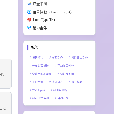
巨量千川
巨量算数（Trend Insight）
Love Type Test
磁力金牛
标签
报告撰写
方案制作
冒险故事制作
分支故事搭建
互动叙事创作
全球目的地覆盖
AI行程推荐
未授
报价比价
地接直连
旅行规划
营销Agent
AI引用分析
AI可见性监测
自动归档
文档智能识别
批量文件整理
码自动