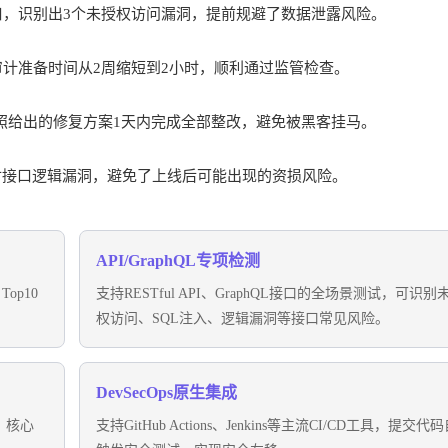
2个对外接口，识别出3个未授权访问漏洞，提前规避了数据泄露风险。
将审计准备时间从2周缩短到2小时，顺利通过监管检查。
，按照给出的修复方案1天内完成全部整改，避免被黑客挂马。
付接口逻辑漏洞，避免了上线后可能出现的资损风险。
API/GraphQL专项检测
op10
支持RESTful API、GraphQL接口的全场景测试，可识别
权访问、SQL注入、逻辑漏洞等接口常见风险。
DevSecOps原生集成
、核心
支持GitHub Actions、Jenkins等主流CI/CD工具，提交代