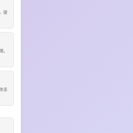
，提
理。
攻击