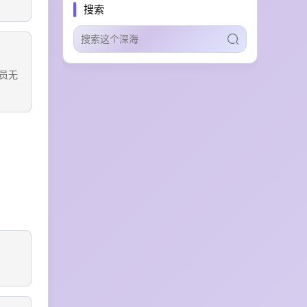
本地AI运行
AI文件重命名
搜索
赛博技能
主动交互
AI操作系统
4K视频输出
IP资产复用
批量视频生产
业务模拟
员无
呼叫中心训练
anime
ai chat
cai
chai
character ai
自动化扩展
智能体生态
安全认证
AI Agent技能分发
教学辅助
数据智能处理
本地设备接入
智能体操控
模型评测
技术教程
Skill技能分享
AI智能体交流
AI for Science
实验设计
科研自动化
长文本续写
网文辅助工具
网文创作
安全扫描