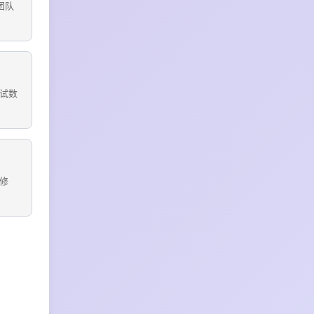
团队
试数
修