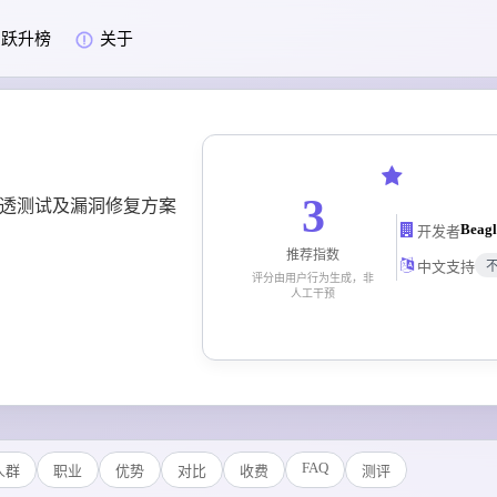
跃升榜
关于
3
化渗透测试及漏洞修复方案
Beagl
开发者
推荐指数
中文支持
评分由用户行为生成，非
人工干预
FAQ
人群
职业
优势
对比
收费
测评