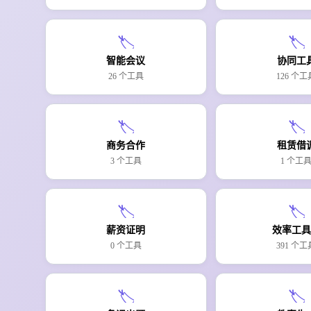
🏷️
🏷️
智能会议
协同工
26 个工具
126 个工
🏷️
🏷️
商务合作
租赁借
3 个工具
1 个工
🏷️
🏷️
薪资证明
效率工具
0 个工具
391 个工
🏷️
🏷️