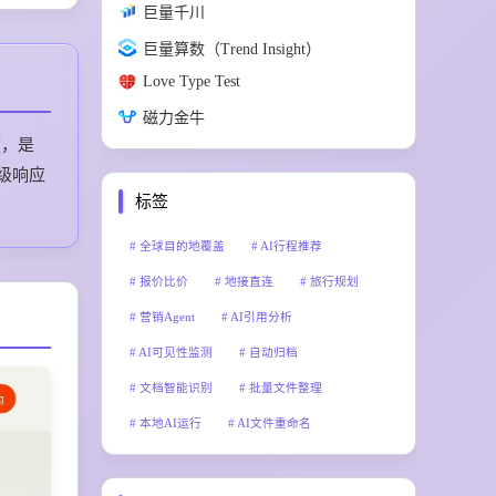
巨量千川
巨量算数（Trend Insight）
Love Type Test
磁力金牛
度，是
秒级响应
标签
全球目的地覆盖
AI行程推荐
报价比价
地接直连
旅行规划
营销Agent
AI引用分析
AI可见性监测
自动归档
文档智能识别
批量文件整理
本地AI运行
AI文件重命名
赛博技能
主动交互
AI操作系统
4K视频输出
IP资产复用