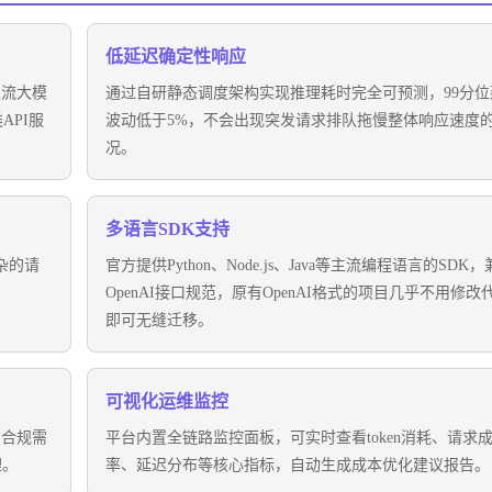
低延迟确定性响应
等主流大模
通过自研静态调度架构实现推理耗时完全可预测，99分位
API服
波动低于5%，不会出现突发请求排队拖慢整体响应速度
况。
多语言SDK支持
杂的请
官方提供Python、Node.js、Java等主流编程语言的SDK
OpenAI接口规范，原有OpenAI格式的项目几乎不用修改
即可无缝迁移。
可视化运维监控
的合规需
平台内置全链路监控面板，可实时查看token消耗、请求
理。
率、延迟分布等核心指标，自动生成成本优化建议报告。