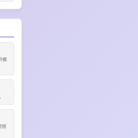
开模
。
密钥