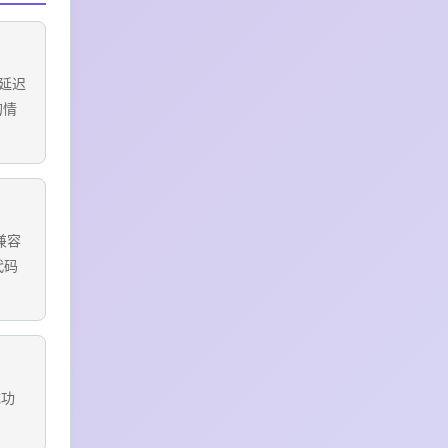
延迟
的情
，兼容
代码
成功