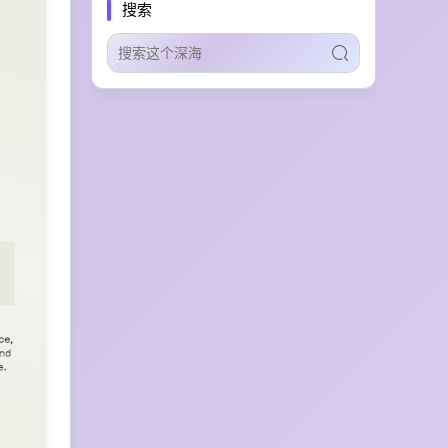
搜索
批量视频生产
业务模拟
呼叫中心训练
anime
ai chat
cai
chai
character ai
自动化扩展
智能体生态
安全认证
AI Agent技能分发
教学辅助
数据智能处理
本地设备接入
智能体操控
模型评测
技术教程
Skill技能分享
AI智能体交流
AI for Science
实验设计
科研自动化
长文本续写
网文辅助工具
网文创作
安全扫描
AI插件市场
向量搜索
智能体技能管理
多语言本地化
营销视频制作