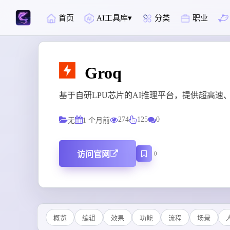
首页
AI工具库
分类
职业
Groq
基于自研LPU芯片的AI推理平台，提供超高速
274
125
0
无
1 个月前
访问官网
0
概览
编辑
效果
功能
流程
场景