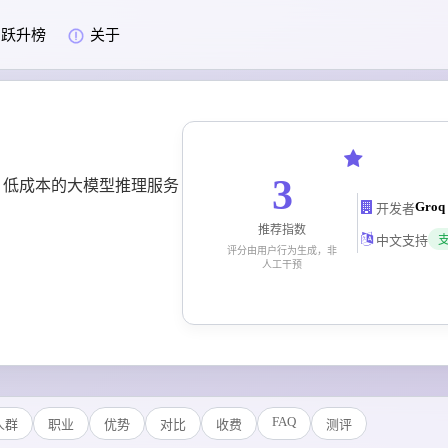
跃升榜
关于
3
、低成本的大模型推理服务
Groq 
开发者
推荐指数
中文支持
评分由用户行为生成，非
人工干预
FAQ
人群
职业
优势
对比
收费
测评