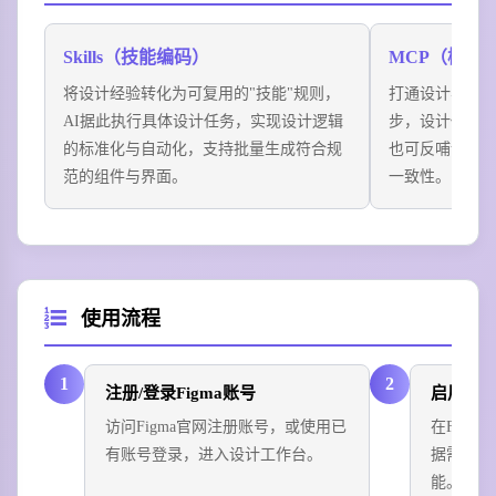
场景四：Prompt生成高保真原型
产品经理通过Figma Make输入"移动端电商商品详情
Skills（技能编码）
MCP（模型
页"，AI快速生成3套不同风格的高保真原型，支持直接
将设计经验转化为可复用的"技能"规则，
打通设计与代
编辑与评审，加速概念验证周期。
AI据此执行具体设计任务，实现设计逻辑
步，设计修改
的标准化与自动化，支持批量生成符合规
也可反哺设计
范的组件与界面。
一致性。
使用流程
1
2
注册/登录Figma账号
启用Fig
访问Figma官网注册账号，或使用已
在Figm
有账号登录，进入设计工作台。
据需要订
能。