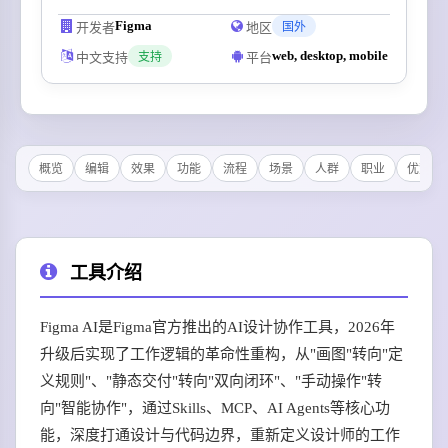
Figma
开发者
地区
国外
web, desktop, mobile
中文支持
平台
支持
概览
编辑
效果
功能
流程
场景
人群
职业
优势
工具介绍
Figma AI是Figma官方推出的AI设计协作工具，2026年
升级后实现了工作逻辑的革命性重构，从"画图"转向"定
义规则"、"静态交付"转向"双向闭环"、"手动操作"转
向"智能协作"，通过Skills、MCP、AI Agents等核心功
能，深度打通设计与代码边界，重新定义设计师的工作