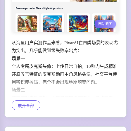
网站截图
从海量用户实测作品来看，PixarAI在四类场景的表现尤
为突出，几乎能做到零失败率出片：
场景一
个人专属皮克斯头像：上传日常自拍，10秒内生成精准
还原五官特征的皮克斯动画主角风格头像，社交平台使
用辨识度拉满，完全不会出现脸崩畸变问题。
场景二
萌宠定制电影海报：上传自家猫狗实拍图，自动生成
展开全部
《飞屋环游记》《疯狂动物城》同等质感的宠物专属海
报，毛发细节、神态特征100%保留，可直接打印制作周
边纪念。
场景三