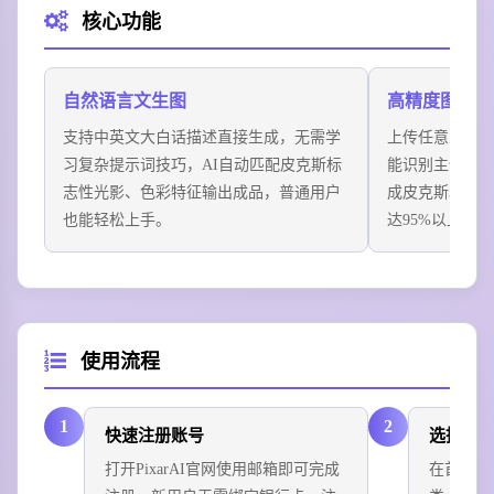
核心功能
趣味皮克斯表情包：输入网络热梗描述，一键生成皮克
斯画风的原创表情包，群聊斗图独一无二，轻松打造专
属社交传播素材。
自然语言文生图
高精度图生图
场景四
支持中英文大白话描述直接生成，无需学
上传任意人脸、
IP同人创意插画：输入影视IP、游戏角色的二创描述，
习复杂提示词技巧，AI自动匹配皮克斯标
能识别主体核
自动生成皮克斯风格的同人海报，满足动画爱好者的创
志性光影、色彩特征输出成品，普通用户
成皮克斯3D动
作需求，也可作为自媒体内容封面素材。
也能轻松上手。
达95%以上。
使用流程
1
2
快速注册账号
选择创
打开PixarAI官网使用邮箱即可完成
在首页导