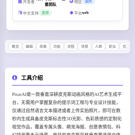
开发者
地区
国外
意团队
web
中文支持
平台
支持
概览
编辑
效果
功能
流程
场景
人群
职业
优势
工具介绍
PixarAI是一款垂直深耕皮克斯动画风格的AI艺术生成平
台，无需用户掌握复杂的提示词工程与专业设计技能，
仅通过自然语言文本描述或者上传实拍照片，即可在数
秒内生成具备皮克斯标志性3D光影、色彩质感的定制化
视觉作品，覆盖专属头像、萌宠海报、创意表情包、科