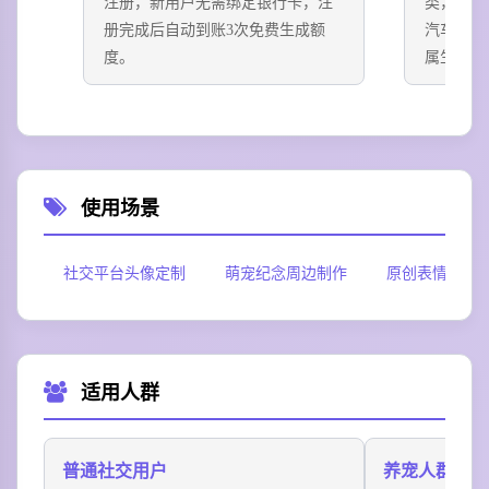
注册，新用户无需绑定银行卡，注
类，可选
册完成后自动到账3次免费生成额
汽车插画
度。
属生成页
使用场景
社交平台头像定制
萌宠纪念周边制作
原创表情包创
适用人群
普通社交用户
养宠人群