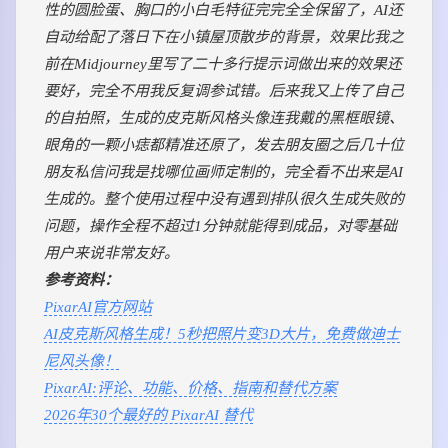
性的圆脸蛋、胸口的小白毛特征完完全全保留了，AI还
自动给配了落日下在小镇屋顶散步的背景，效果比我之
前在Midjourney里写了二十多行提示词做出来的效果还
要好，完全不用我反复调参试错。后来我又上传了自己
的自拍照，生成的皮克斯风格头像连我戴的黑框眼镜、
眼角的一颗小痣都精准还原了，发去朋友圈之后几十位
朋友私信问我是找哪位画师定制的，完全看不出来是AI
生成的。整个使用过程中没有遇到排队很久生成失败的
问题，操作全程不超过1分钟就能得到成品，对零基础
用户来说非常友好。
参考资料：
PixarAI官方网站
AI皮克斯风格生成！5秒把照片变3D大片，免费做迪士
尼风头像！
PixarAI:评论、功能、价格、指南和替代方案
2026年30个最好的 PixarAI 替代