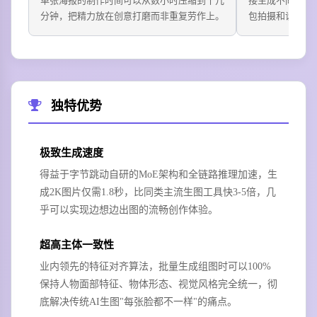
单张海报的制作时间可以从数小时压缩到十几
接生成不同活动
分钟，把精力放在创意打磨而非重复劳作上。
包拍摄和设计的
独特优势
极致生成速度
得益于字节跳动自研的MoE架构和全链路推理加速，生
成2K图片仅需1.8秒，比同类主流生图工具快3-5倍，几
乎可以实现边想边出图的流畅创作体验。
超高主体一致性
业内领先的特征对齐算法，批量生成组图时可以100%
保持人物面部特征、物体形态、视觉风格完全统一，彻
底解决传统AI生图"每张脸都不一样"的痛点。