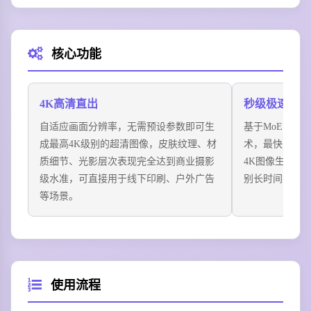
致，适用于服饰品牌新品宣发、虚拟模特展示等场景。
场景三：建筑概念渲染
核心功能
输入建筑设计草图和空间描述，一键生成4K分辨率的写
实风建筑效果图，光影、材质细节还原度极高，完美适
配建筑设计方案汇报、地产宣传物料制作需求。
4K高清直出
秒级极速生成
场景四：连环漫画创作
自适应画面分辨率，无需预设参数即可生
基于MoE混合
上传主角人设参考图，批量生成多格分镜漫画内容，全
成最高4K级别的超清图像，皮肤纹理、材
术，最快1.8
程保持人物形象、画风完全统一，大幅降低漫画创作者
质细节、光影层次表现完全达到商业摄影
4K图像生成速
的原画工作量，单人即可快速完成短篇视觉故事制作。
级水准，可直接用于线下印刷、户外广告
别长时间排队
等场景。
使用流程