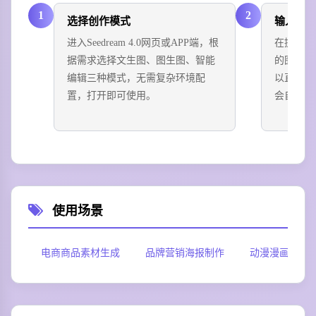
1
2
选择创作模式
输入创
进入Seedream 4.0网页或APP端，根
在提示词
据需求选择文生图、图生图、智能
的图像效
编辑三种模式，无需复杂环境配
以直接上
置，打开即可使用。
会自动识
使用场景
电商商品素材生成
品牌营销海报制作
动漫漫画分镜