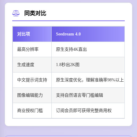
同类对比
对比项
Seedream 4.0
M
最高分辨率
原生支持4K直出
最
生成速度
1.8秒出2K图
平
中文提示词支持
原生深度优化，理解准确率98%以上
中
图像编辑能力
支持自然语言零门槛编辑
编
商业授权门槛
订阅会员即可获得完整商用权
需