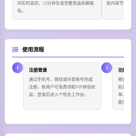
间实时监控，12分钟生成完整竞品拆解报
取内容节奏、B
告。
使用流程
1
2
注册登录
功能选
通过手机号、微信或抖音账号完成
根据自身
注册，新用户可免费领取VIP体验权
如直播分
益，登录后进入个性化工作台。
单、达人
能快捷入