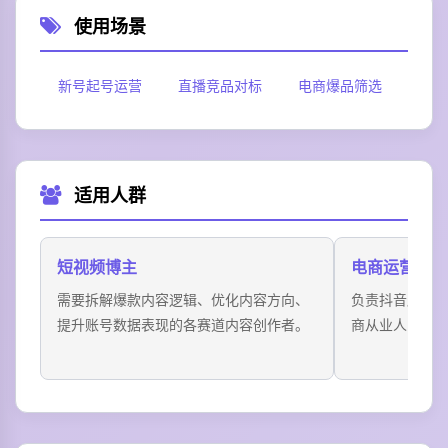
使用场景
新号起号运营
直播竞品对标
电商爆品筛选
达人
适用人群
短视频博主
电商运营
需要拆解爆款内容逻辑、优化内容方向、
负责抖音店铺
提升账号数据表现的各赛道内容创作者。
商从业人员，