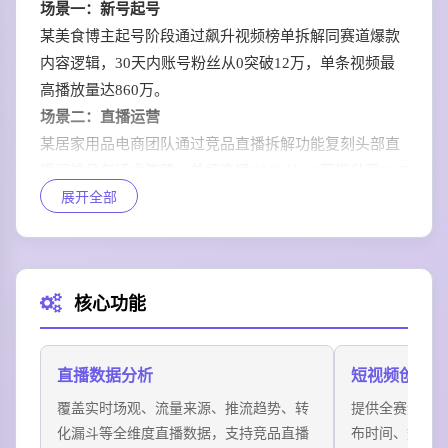
场景一：新号起号
某美食博主起号阶段通过飙升视频榜单拆解同赛道爆款
内容逻辑，30天内账号粉丝从0突破12万，单条视频最
高播放量达860万。
场景二：直播运营
某居家用品电商团队通过竞品直播拆解功能复刻头部直
播间排品与话术策略，单场直播GMV从1.2万提升至18.7
展开全部
万，转化率提升230%。
场景三：电商选品
某服饰商家通过商品数据挖掘功能筛选出3款潜力爆品，
上架后7天累计销量突破2.3万单，ROI达1:7.2。
核心功能
场景四：达人对接
某美妆品牌通过达人带货榜筛选匹配12位中腰部达人合
作，投放ROI达到1:5.8，远高于行业平均1:2.3的水平。
直播数据分析
短视频创意洞
覆盖实时场观、流量来源、推流趋势、转
提供全赛道飙
化漏斗等全维度直播数据，支持竞品直播
布时间、数据