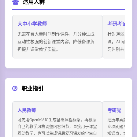
适用人群
大中小学教师
考研考证学生
无需花费大量时间制作课件，几分钟生成
针对薄弱知识
互动性极强的创新课堂内容，降低备课负
课，AI同学主
担提升课堂教学质量。
习告别枯燥孤
职业指引
人民教师
考研党
可先用OpenMAIC生成基础课程框架，再根据
把历年真题、核
自己的教学风格调整内容细节，直接用于课堂
专项刷题互动课
互动教学，也可以生成课后复习课发给学生自
知识点，大幅提