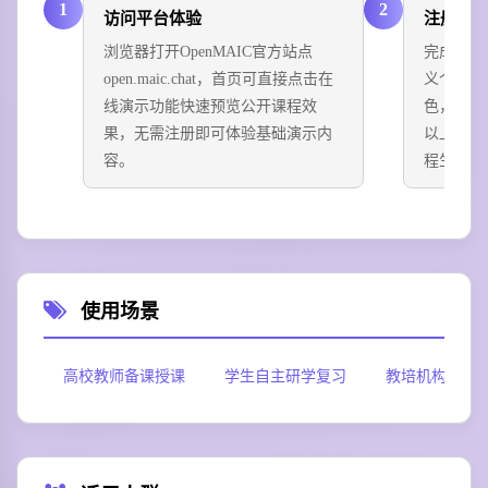
1
2
访问平台体验
注册账
浏览器打开OpenMAIC官方站点
完成账号
open.maic.chat，首页可直接点击在
义个人昵
线演示功能快速预览公开课程效
色，按需
果，无需注册即可体验基础演示内
以上传本
容。
程生成的
使用场景
高校教师备课授课
学生自主研学复习
教培机构课程