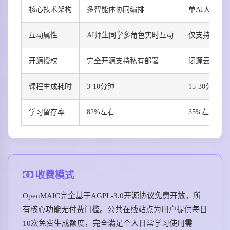
核心技术架构
多智能体协同编排
单AI大模型
互动属性
AI师生同学多角色实时互动
仅支持事后A
开源授权
完全开源支持私有部署
闭源云端服
课程生成耗时
3-10分钟
15-30分钟
学习留存率
82%左右
35%左右
收费模式
OpenMAIC完全基于AGPL-3.0开源协议免费开放，所
有核心功能无付费门槛。公共在线站点为用户提供每日
10次免费生成额度，完全满足个人日常学习使用需