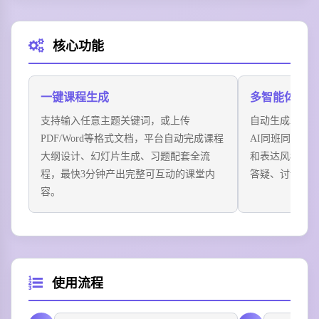
场景三：企业新员工入职培训
上传公司制度文档，生成的互动培训课自动嵌入考核习
核心功能
题，完成学习即可自动生成学习报告，省去大量课件制
作和人工考核成本。
场景四：家庭教育科普学习
一键课程生成
多智能体角色
输入“儿童安全用电常识”，AI老师用趣味动画+互动问答
支持输入任意主题关键词，或上传
自动生成AI授
形式讲解低龄友好内容，孩子学习专注度比普通短视频
PDF/Word等格式文档，平台自动完成课程
AI同班同学角
高出2倍。
大纲设计、幻灯片生成、习题配套全流
和表达风格，
程，最快3分钟产出完整可互动的课堂内
答疑、讨论、
容。
使用流程