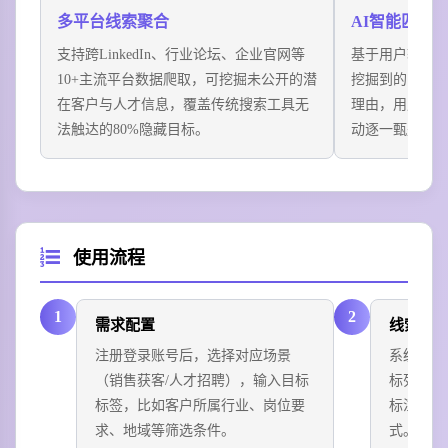
互联网团队技术招聘
多平台线索聚合
AI智能匹配
医疗科技企业Nexhealth使用工具后，技术岗招聘周期从
支持跨LinkedIn、行业论坛、企业官网等
基于用户输入的
45天缩短至18天，核心岗位候选人匹配度提升80%。
10+主流平台数据爬取，可挖掘未公开的潜
挖掘到的目标
在客户与人才信息，覆盖传统搜索工具无
理由，用户可
法触达的80%隐藏目标。
动逐一甄别。
使用流程
1
2
需求配置
线索挖
注册登录账号后，选择对应场景
系统自动
（销售获客/人才招聘），输入目标
标列表，
标签，比如客户所属行业、岗位要
标注每个
求、地域等筛选条件。
式。