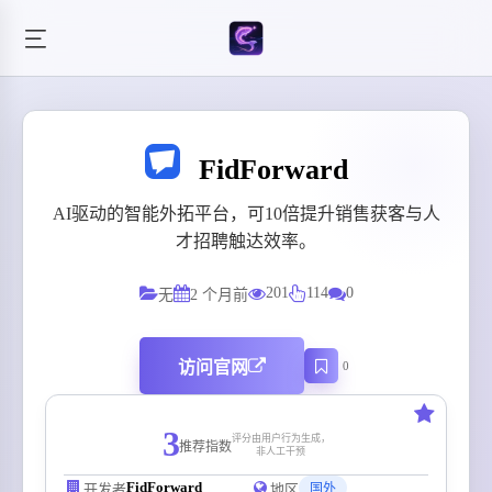
FidForward
AI驱动的智能外拓平台，可10倍提升销售获客与人
才招聘触达效率。
201
114
0
无
2 个月前
访问官网
0
3
评分由用户行为生成，
推荐指数
非人工干预
FidForward
开发者
地区
国外