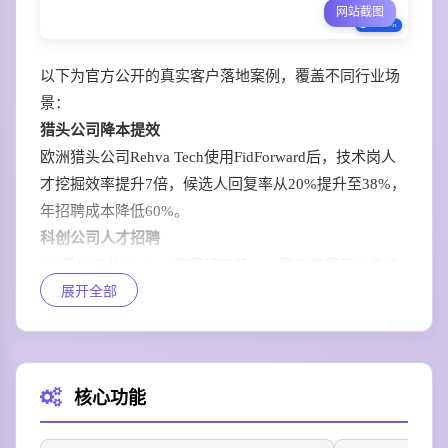
网站截图
以下为官方公开的真实客户落地案例，覆盖不同行业场
景：
猎头公司降本提效
欧洲猎头公司Rehva Tech使用FidForward后，技术岗人
才挖掘效率提升7倍，候选人回复率从20%提升至38%，
年招聘成本降低60%。
科创公司人才招聘
YC孵化企业Nexiu.ai使用该工具，一周内挖掘到25名未
展开全部
在LinkedIn公开求职的优质技术人才，顺利填补核心团
队空缺。
SaaS企业获客转化
企业服务公司Hostwise通过FidForward定向挖掘中小电
核心功能
商客户，3个月获得120个有效销售线索，转化率较过往
提升42%。