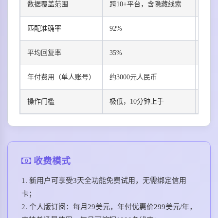
数据覆盖范围
跨10+平台，含隐藏线索
仅Li
匹配准确率
92%
75%
平均回复率
35%
22%
年付费用（单人账号）
约3000元人民币
约10
操作门槛
极低，10分钟上手
中等
收费模式
1. 新用户可享受3天全功能免费试用，无需绑定信用
卡；
2. 个人版订阅：每月29美元，年付优惠价299美元/年，