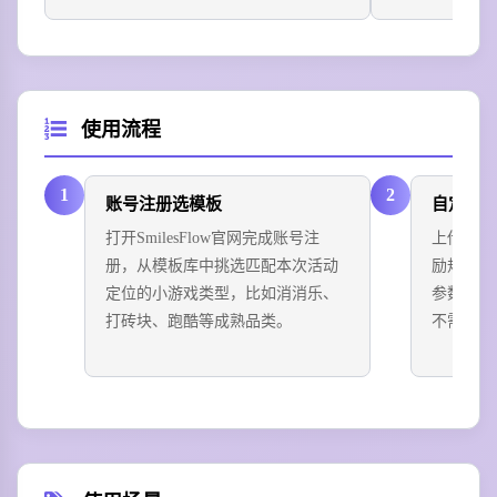
使用流程
1
2
账号注册选模板
自定义
打开SmilesFlow官网完成账号注
上传品牌
册，从模板库中挑选匹配本次活动
励规则、
定位的小游戏类型，比如消消乐、
参数，预
打砖块、跑酷等成熟品类。
不需要代