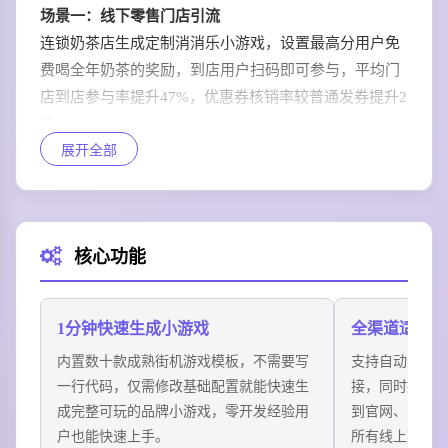
场景一：线下零售门店引流
连锁奶茶店生成定制消消乐小游戏，设置最高分用户免
费喝全年奶茶的奖励，到店用户扫码即可参与，平均门
店到店参与率提升47%，优惠券核销率较普通发券提升2
倍。
展开全部
场景二：行业展会获客
科技参展品牌设置打砖块小游戏，排名前20的用户赠送
品牌联名周边，访客平均停留时长从原来的1分钟提升到
8分钟，有效留资数量较传统纸质登记提升300%。
核心功能
场景三：线上社交裂变
美妆品牌将定制小游戏分发到小红书、社群，设置排行
榜前十名获得正装产品，用户自发转发拉排名带来的裂
1分钟快速生成小游戏
全渠道适配分
变曝光量，是原有硬广投放的5倍，获客成本降低70%。
内置数十款成熟街机游戏模板，不需要写
支持自动生成
场景四：私域用户促活
一行代码，仅需修改基础配置就能快速生
接，同时提供
将小游戏嵌入品牌公众号菜单栏，设置每周排名奖励会
成完整可玩的品牌小游戏，零开发经验用
到官网、公众
员积分，私域用户活跃度从原有12%提升到38%，用户
户也能快速上手。
所有线上渠道
复购率同步上涨22%。