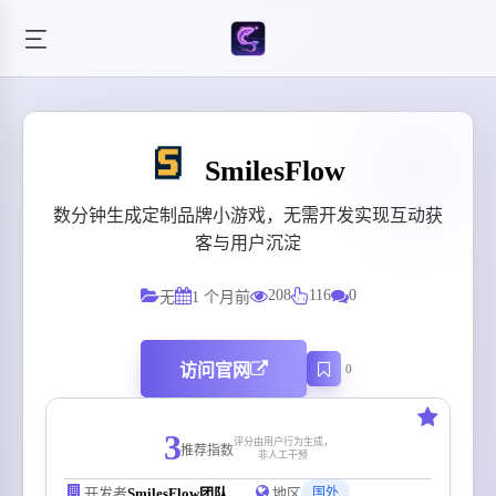
SmilesFlow
数分钟生成定制品牌小游戏，无需开发实现互动获
客与用户沉淀
208
116
0
无
1 个月前
访问官网
0
3
评分由用户行为生成，
推荐指数
非人工干预
开发者
SmilesFlow团队
地区
国外