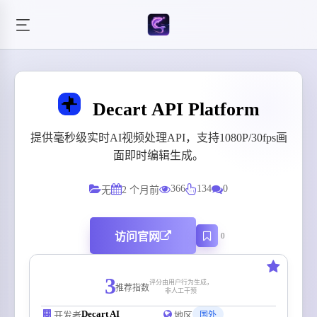
Decart API Platform
提供毫秒级实时AI视频处理API，支持1080P/30fps画
面即时编辑生成。
366
134
0
无
2 个月前
访问官网
0
3
评分由用户行为生成，
推荐指数
非人工干预
Decart AI
开发者
地区
国外