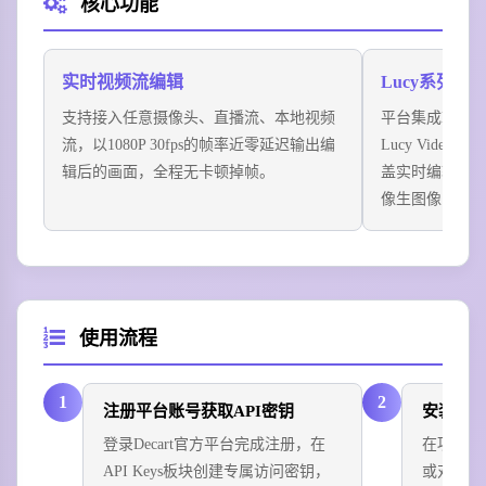
核心功能
场景三
机器人训练数据增强：将单次机器人抓取操作的真实录
像，实时生成数千种不同光照、不同材质、不同背景的
实时视频流编辑
Lucy系列多
物理一致的训练样本，无需额外渲染成本即可解决机器
支持接入任意摄像头、直播流、本地视频
平台集成Lucy Rea
人AI训练数据稀缺问题。
流，以1080P 30fps的帧率近零延迟输出编
Lucy Video
场景四
辑后的画面，全程无卡顿掉帧。
盖实时编辑、
虚拟制片实时环境生成：拍摄现场无需搭建实景绿幕，
像生图像四大
通过实时视频流直接将拍摄场景替换为任意指定的虚拟
环境，演员可以直接看到实时生成的背景画面，大幅提
升拍摄效率。
使用流程
1
2
注册平台账号获取API密钥
安装对
登录Decart官方平台完成注册，在
在项目中执行
API Keys板块创建专属访问密钥，
或对应语