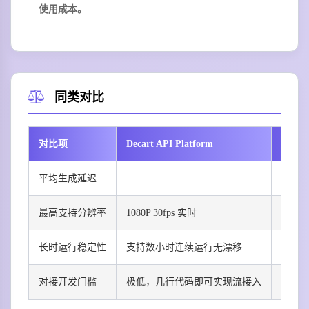
使用成本。
同类对比
对比项
Decart API Platform
Runwa
平均生成延迟
数分
最高支持分辨率
1080P 30fps 实时
4K 24
长时运行稳定性
支持数小时连续运行无漂移
仅支
对接开发门槛
极低，几行代码即可实现流接入
中等