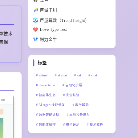
豆包
巨量千川
巨量算数（Trend Insight）
Love Type Test
弊技术
磁力金牛
有保
标签
anime
ai chat
cai
chai
character ai
自动化扩展
智能体生态
安全认证
AI Agent技能分发
教学辅助
数据智能处理
本地设备接入
智能体操控
模型评测
技术教程
Skill技能分享
AI智能体交流