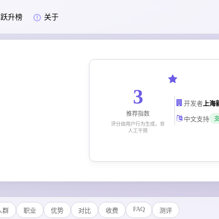
跃升榜
关于
3
开发者
推荐指数
中文支持
评分由用户行为生成，非
人工干预
FAQ
人群
职业
优势
对比
收费
测评