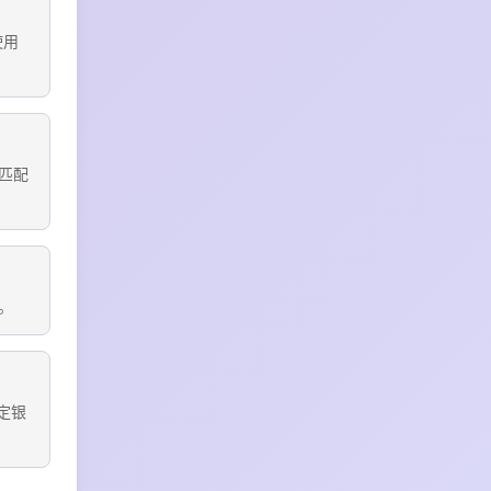
使用
匹配
。
定银