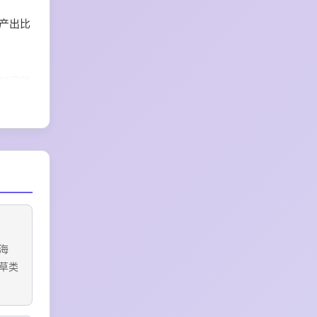
入产出比
片时间就
拓宽变
海
草类