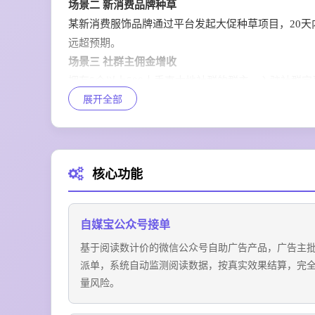
场景二 新消费品牌种草
某新消费服饰品牌通过平台发起大促种草项目，20天内
远超预期。
场景三 社群主佣金增收
拥有5个以上500人垂直本地社群的群主，入驻社群宝
展开全部
能额外增收千元以上。
场景四 知识内容全渠道分销
知识付费创作者将原创课程上架平台分销池，依托千
现边界。
核心功能
自媒宝公众号接单
基于阅读数计价的微信公众号自助广告产品，广告主
派单，系统自动监测阅读数据，按真实效果结算，完
量风险。