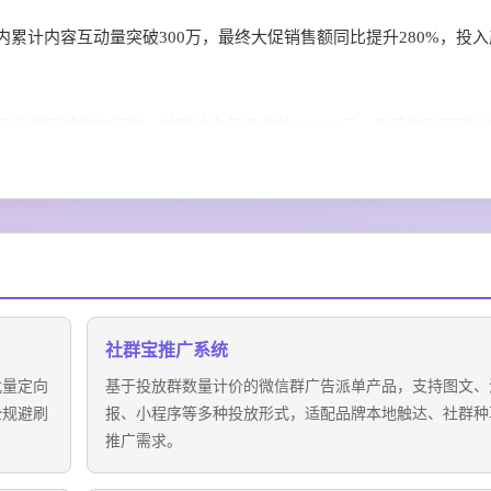
累计内容互动量突破300万，最终大促销售额同比提升280%，投
平台接同城推广任务，单群单次任务收益50-200元，每月仅利用碎
万级自媒体资源分发，最终销量比自有私域渠道提升2倍以上，大幅
社群宝推广系统
批量定向
基于投放群数量计价的微信群广告派单产品，支持图文、
全规避刷
报、小程序等多种投放形式，适配品牌本地触达、社群种
推广需求。