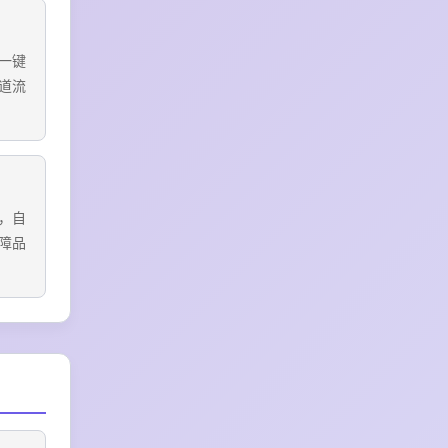
一键
道流
，自
障品