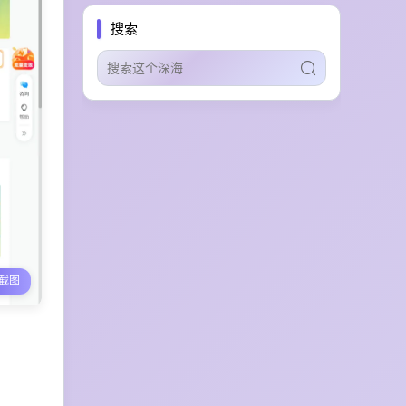
AI for Science
实验设计
搜索
科研自动化
长文本续写
网文辅助工具
网文创作
安全扫描
AI插件市场
向量搜索
智能体技能管理
多语言本地化
营销视频制作
客户关系运营
智能工单处理
多渠道接入
AI客服自动化
虚拟房源布置
家具推荐
同人产出
分镜设计
OC创作
AI漫画生成
创作者筛选
截图
品牌安全
网红营销
多生态集成
营销智能审计
B2B自动化触达
多智能体增长
自治AI营销
全网信号分析
趋势监测
社交智能