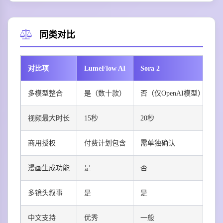
同类对比
对比项
LumeFlow AI
Sora 2
R
多模型整合
是（数十款）
否（仅OpenAI模型）
视频最大时长
15秒
20秒
商用授权
付费计划包含
需单独确认
漫画生成功能
是
否
多镜头叙事
是
是
中文支持
优秀
一般