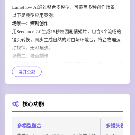
LumeFlow AI通过整合多模型，可覆盖多种创作场景，
以下是典型应用案例：
场景一：短剧创作
用Seedance 2.0生成15秒校园剧情短片，包含3个流畅的
镜头转换，同步生成自然的对白与环境音，符合物理运
动规律，无AI痕迹。
场景二：漫画制作
选择日系漫画风格，输入“猫咪打工日常”，自动生成3格
展开全部
带对话的分镜漫画，线条干净且风格统一。
场景三：产品宣传
上传产品图片，用图像转视频功能制作动态产品短片，
搭配背景音后可直接用于社交平台推广。
核心功能
场景四：老照片修复
上传泛黄的家庭老照片，通过AI修复去除刮痕、提升清
晰度，保留原始年代感的同时恢复细节。
多模型整合
多镜头视频生
-