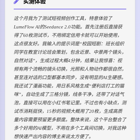
实测体验
这个月我为了测试短视频创作工具，特意体验了
LumeFlow AI的Seedance 2.0功能。首先注册后直接获
得了60枚测试币，不用绑定信用卡就可以开始使用，
这点很友好。我输入的提示词是“校园短剧：班长组织
同学在教室讨论班会策划，包含近景、中景两个镜头，
自然对话”，生成过程大概4分钟，结果让我惊喜：视
频有两个流畅的镜头切换，光照和人物动作都很自然，
甚至连对话的口型都基本同步，没有明显的AI生硬感。
我还试了漫画功能，用日系风格生成“便利店打工的猫
咪”，自动生成了三格分镜，线条干净，还带了对话气
泡，直接可以用在小红书笔记里。不过也有小缺点，测
试币消耗挺快，15秒的视频大概用了20枚，生成高质
量内容需要预留更多额度。整体来说，这个平台整合了
多个好用的AI模型，不用在多个工具间切换，对我这种
想快速产出内容的博主来说太方便了。