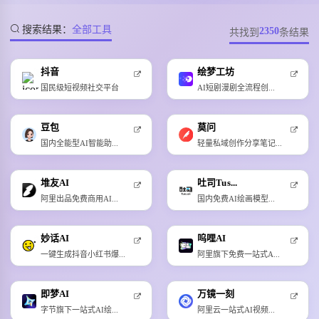
搜索结果：
全部工具
2350
共找到
条结果
抖音
绘梦工坊
国民级短视频社交平台
AI短剧漫剧全流程创...
豆包
莫问
国内全能型AI智能助...
轻量私域创作分享笔记...
堆友AI
吐司Tus...
阿里出品免费商用AI...
国内免费AI绘画模型...
妙话AI
呜哩AI
一键生成抖音小红书爆...
阿里旗下免费一站式A...
即梦AI
万镜一刻
字节旗下一站式AI绘...
阿里云一站式AI视频...