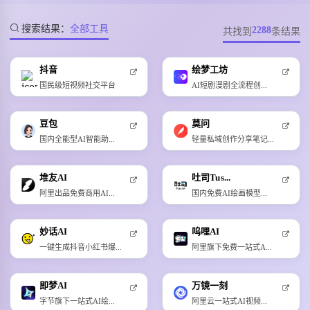
搜索结果：
全部工具
2288
共找到
条结果
抖音
绘梦工坊
国民级短视频社交平台
AI短剧漫剧全流程创...
豆包
莫问
国内全能型AI智能助...
轻量私域创作分享笔记...
堆友AI
吐司Tus...
阿里出品免费商用AI...
国内免费AI绘画模型...
妙话AI
呜哩AI
一键生成抖音小红书爆...
阿里旗下免费一站式A...
即梦AI
万镜一刻
字节旗下一站式AI绘...
阿里云一站式AI视频...