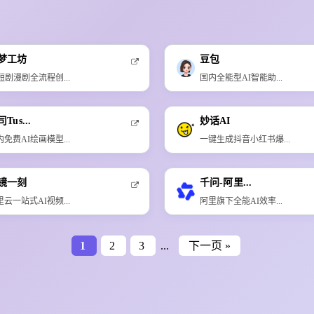
梦工坊
豆包
I短剧漫剧全流程创...
国内全能型AI智能助...
Tus...
妙话AI
内免费AI绘画模型...
一键生成抖音小红书爆...
镜一刻
千问-阿里...
里云一站式AI视频...
阿里旗下全能AI效率...
1
2
3
...
下一页 »