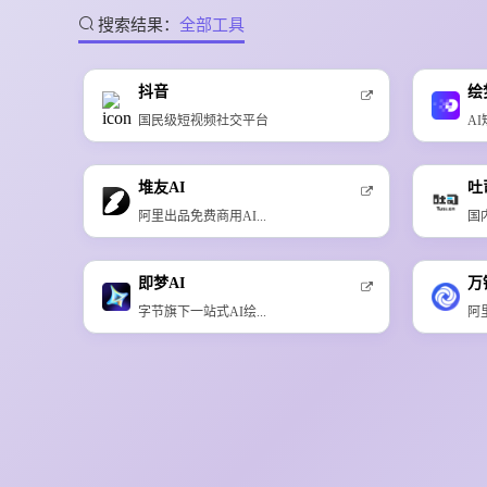
搜索结果：
全部工具
抖音
绘
国民级短视频社交平台
A
堆友AI
吐司
阿里出品免费商用AI...
国
即梦AI
万
字节旗下一站式AI绘...
阿