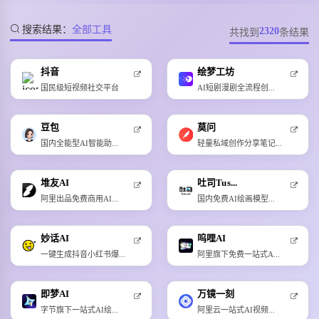
搜索结果：
全部工具
2320
共找到
条结果
抖音
绘梦工坊
国民级短视频社交平台
AI短剧漫剧全流程创...
豆包
莫问
国内全能型AI智能助...
轻量私域创作分享笔记...
堆友AI
吐司Tus...
阿里出品免费商用AI...
国内免费AI绘画模型...
妙话AI
呜哩AI
一键生成抖音小红书爆...
阿里旗下免费一站式A...
即梦AI
万镜一刻
字节旗下一站式AI绘...
阿里云一站式AI视频...