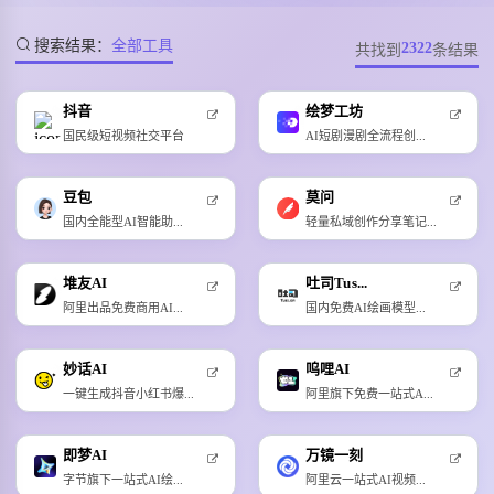
搜索结果：
全部工具
2322
共找到
条结果
抖音
绘梦工坊
国民级短视频社交平台
AI短剧漫剧全流程创...
豆包
莫问
国内全能型AI智能助...
轻量私域创作分享笔记...
堆友AI
吐司Tus...
阿里出品免费商用AI...
国内免费AI绘画模型...
妙话AI
呜哩AI
一键生成抖音小红书爆...
阿里旗下免费一站式A...
即梦AI
万镜一刻
字节旗下一站式AI绘...
阿里云一站式AI视频...