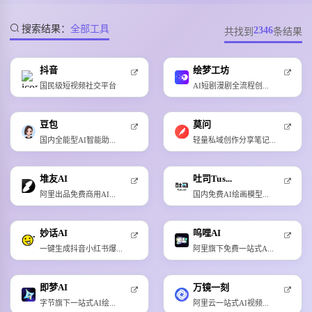
搜索结果：
全部工具
2346
共找到
条结果
抖音
绘梦工坊
国民级短视频社交平台
AI短剧漫剧全流程创...
豆包
莫问
国内全能型AI智能助...
轻量私域创作分享笔记...
堆友AI
吐司Tus...
阿里出品免费商用AI...
国内免费AI绘画模型...
妙话AI
呜哩AI
一键生成抖音小红书爆...
阿里旗下免费一站式A...
即梦AI
万镜一刻
字节旗下一站式AI绘...
阿里云一站式AI视频...