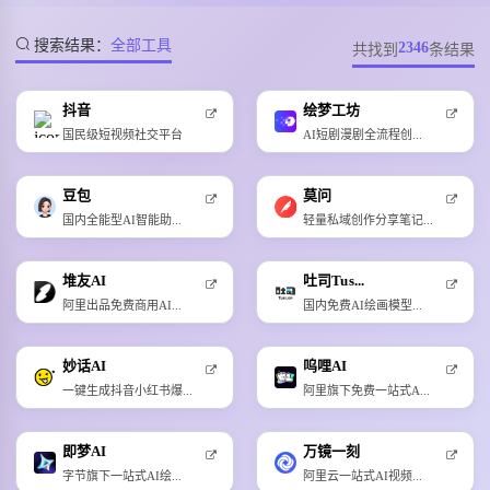
搜索结果：
全部工具
2346
共找到
条结果
抖音
绘梦工坊
国民级短视频社交平台
AI短剧漫剧全流程创...
豆包
莫问
国内全能型AI智能助...
轻量私域创作分享笔记...
堆友AI
吐司Tus...
阿里出品免费商用AI...
国内免费AI绘画模型...
妙话AI
呜哩AI
一键生成抖音小红书爆...
阿里旗下免费一站式A...
即梦AI
万镜一刻
字节旗下一站式AI绘...
阿里云一站式AI视频...