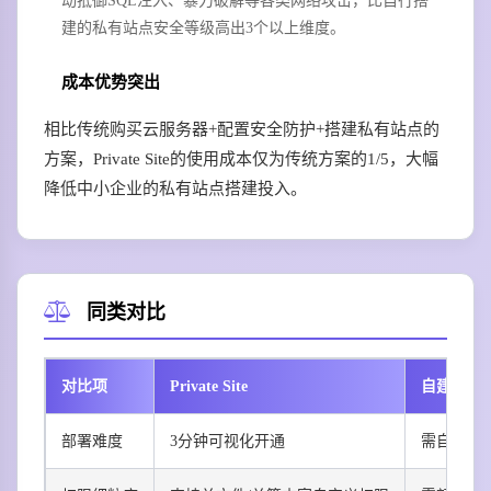
动抵御SQL注入、暴力破解等各类网络攻击，比自行搭
建的私有站点安全等级高出3个以上维度。
成本优势突出
相比传统购买云服务器+配置安全防护+搭建私有站点的
方案，Private Site的使用成本仅为传统方案的1/5，大幅
降低中小企业的私有站点搭建投入。
同类对比
对比项
Private Site
自建Word
部署难度
3分钟可视化开通
需自行购