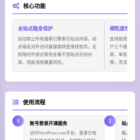
核心功能
储在站点内，仅自己登录账号可访问，数据自动加密云
端备份。
场景四：内部测试演示站
全站点隐身保护
细粒度权限管
新产品上线前的演示站点仅开放给指定合作客户访问，
自动禁止所有搜索引擎索引站点内容，站
支持按用户角
避免产品未发布提前泄露，支持生成临时访问链接设置
点域名对外访问直接跳转登录校验页，无
户三个维度分
72小时自动过期。
权限的外部访客完全看不到站点任何内
章、单张图片
容，彻底消除暴露风险。
限，灵活度极
使用流程
1
2
账号登录开通服务
站点基
访问WordPress.com平台，登录已有
输入自定