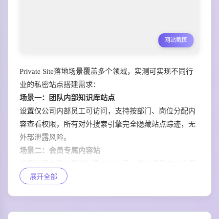
网站截图
Private Site落地场景覆盖多个领域，实测可实现不同行
业的私密站点搭建需求：
场景一：团队内部知识库站点
设置仅公司内部员工可访问，支持按部门、岗位分配内
容查看权限，所有对外搜索引擎完全隐藏站点踪迹，无
外部泄露风险。
场景二：会员专属内容站
设置付费会员专属的付费内容专区，非订阅用户完全无
展开全部
法看到站点内的课程、资料等付费资源，自动校验会员
有效期动态调整权限。
场景三：私密个人笔记库
无需对外公开的个人日记、私人相册、灵感记录全部存