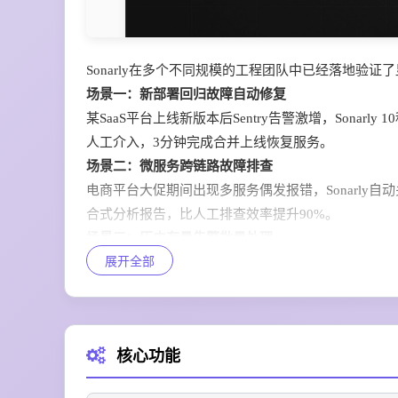
Sonarly在多个不同规模的工程团队中已经落地验
场景一：新部署回归故障自动修复
某SaaS平台上线新版本后Sentry告警激增，Sona
人工介入，3分钟完成合并上线恢复服务。
场景二：微服务跨链路故障排查
电商平台大促期间出现多服务偶发报错，Sonarly自
合式分析报告，比人工排查效率提升90%。
场景三：历史存量告警批量处理
展开全部
研发团队积压了超过200条未处理的历史告警，Son
程师至少3天的手动排查时间。
场景四：团队协作流程自动同步
Sonarly把所有故障分析结果直接推送到Slack
核心功能
人，全程无需跳转到多个不同平台。