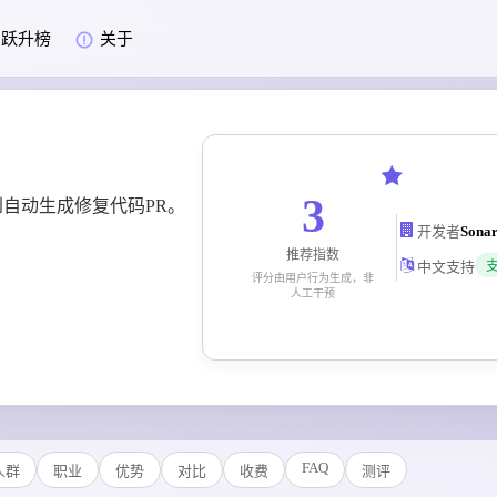
跃升榜
关于
3
自动生成修复代码PR。
开发者
推荐指数
中文支持
评分由用户行为生成，非
人工干预
FAQ
人群
职业
优势
对比
收费
测评