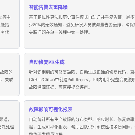
智能告警去重降噪
tch等主
基于相似性算法和历史事件模式自动归并重复告警，最多
性能指
少80%的无效通知，避免研发人员被海量告警轰炸，确保
业务代
关联问题在单一线程中统一处理。
自动修复PR生成
发故障的
针对识别到的可修复缺陷，自动生成正确的修复代码，直
围、关联
GitHub/GitLab中创建Pull Request，PR内附带完整变更说
故障溯源证据，可直接提交评审。
故障影响可视化报表
队频道，
自动统计所有生产故障的分布类型、响应时长、修复效率
指派处理
据，生成可视化报表，帮助团队识别系统性技术债问题，
整体研发质量流程。