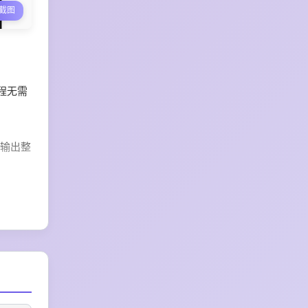
截图
全程无需
，输出整
节省工
派处理