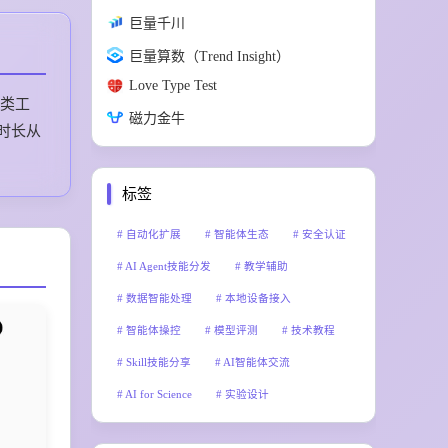
巨量千川
巨量算数（Trend Insight）
Love Type Test
同类工
磁力金牛
时长从
标签
自动化扩展
智能体生态
安全认证
AI Agent技能分发
教学辅助
数据智能处理
本地设备接入
智能体操控
模型评测
技术教程
Skill技能分享
AI智能体交流
AI for Science
实验设计
科研自动化
长文本续写