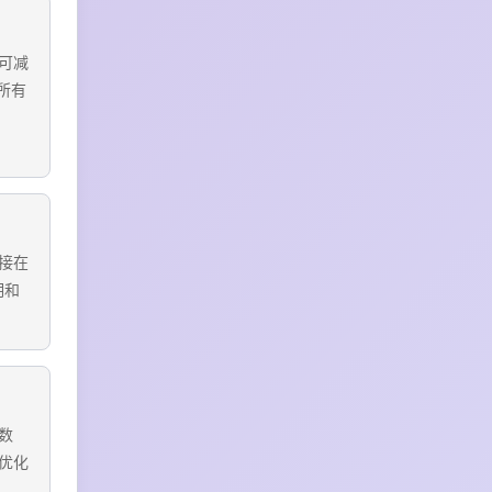
可减
所有
接在
明和
数
优化