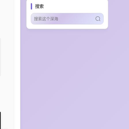
网文辅助工具
网文创作
安全扫描
搜索
AI插件市场
向量搜索
智能体技能管理
多语言本地化
营销视频制作
客户关系运营
智能工单处理
多渠道接入
AI客服自动化
虚拟房源布置
家具推荐
同人产出
分镜设计
OC创作
AI漫画生成
创作者筛选
品牌安全
网红营销
多生态集成
营销智能审计
B2B自动化触达
多智能体增长
自治AI营销
全网信号分析
趋势监测
社交智能
4K导出
运动控制
广告脚本提取
创意情报库
广告素材监测