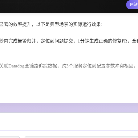
网站
证了显著的效率提升，以下是典型场景的实际运行效果：
rly 10秒内完成告警归并，定位到问题提交，1分钟生成正确的修复PR，
动关联Datadog全链路追踪数据，跨3个服务定位到配置参数冲突根因
arly批量完成告警分级去重，自动生成37个高优先级问题的修复方案，
告警频道，团队成员点击按钮即可查看完整根因信息、触发PR生成、同步指