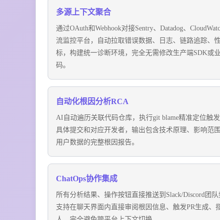
多源上下文聚合
通过OAuth和Webhook对接Sentry、Datadog、CloudWa
流监控平台，自动拉取错误数据、日志、链路追踪、
标，构建统一诊断环境，完全无需修改生产端SDK或
码。
自动化根因分析RCA
AI自动遍历关联代码仓库，执行git blame精准定位触
具体提交和对应开发者，输出包含技术原理、影响范
用户数据的完整根因报告。
ChatOps协作集成
所有分析结果、操作按钮直接推送到Slack/Discord团
支持在聊天界面内直接审阅根因信息、触发PR生成、
人，完全避免跨平台上下文切换。