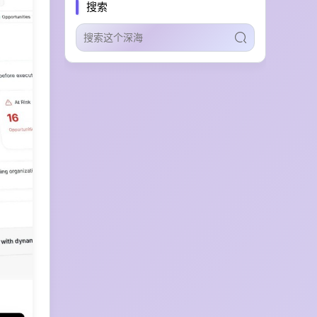
搜索
AI语音转文字
Discord语音转录
营销邮件创作
多渠道导出
拖拽编辑器
邮件模板设计
多语言语音生成
开源部署
推理大模型
智能A/B测试
着陆页生成
自动化投放
Google Ads优化
对标高管
思维提升
能力评估
决策训练
热点内容发现
社交数据分析
personal relationship manager
personal crm
rolodex
contacts
linkedin
参考文献管理
文献自动检索
多格式适配
无标记动捕
3D运动数据导出