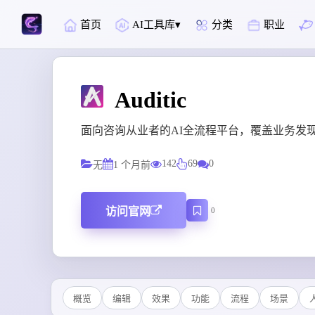
首页
AI工具库
分类
职业
Auditic
面向咨询从业者的AI全流程平台，覆盖业务发现
142
69
0
无
1 个月前
访问官网
0
概览
编辑
效果
功能
流程
场景