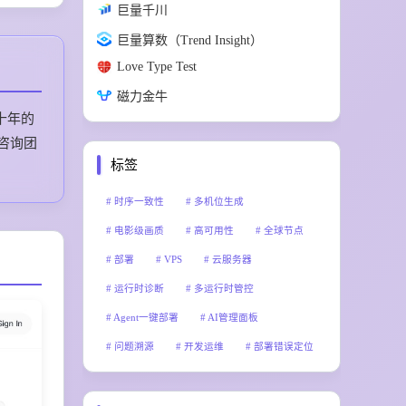
巨量千川
巨量算数（Trend Insight）
Love Type Test
磁力金牛
十年的
咨询团
标签
时序一致性
多机位生成
电影级画质
高可用性
全球节点
部署
VPS
云服务器
运行时诊断
多运行时管控
Agent一键部署
AI管理面板
问题溯源
开发运维
部署错误定位
邮件预热
冷邮件自动化
RPG跑团记录
会议笔记生成