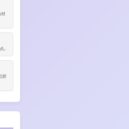
备材
点。
后即