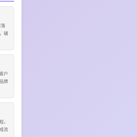
可落
，辅
客户
品牌
程，
成流