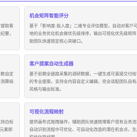
机会矩阵智能评分
时提取客
基于「影响度-投入度」二维专业评估模型，自动对客户
谈纪要，
地的业务优化机会做优先级排序，输出可视化优先级矩阵
助团队快速锁定核心突破口。
客户提案自动生成器
参数自定
基于前期全链路采集的调研数据，一键生成可直接交付给
升测算结
的专业提案，支持全内容自定义编辑，完全适配团队自有
风格与输出标准。
可视化流程映射
支持白标
提供画布式拖拽操作，辅助团队快速梳理客户现有业务流
等元素即
自动识别流程中可优化、可自动化改造的潜在机会点，生