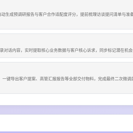
系统自动生成预调研报告与客户合作适配度评分，提前梳理访谈提问清单与准
转录对话内容，实时提取核心业务数据与客户核心诉求，同步标记潜在机会
算，一键导出客户提案、高管汇报报告等全部交付物料，完成最终二次微调