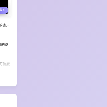
文本生成动效
视频转3D动画
截图
的客户
时的访
可信度
无需手
售前团