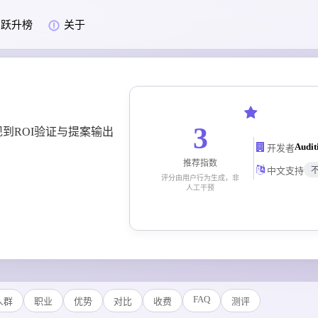
跃升榜
关于
3
到ROI验证与提案输出
Audit
开发者
推荐指数
中文支持
评分由用户行为生成，非
人工干预
FAQ
人群
职业
优势
对比
收费
测评