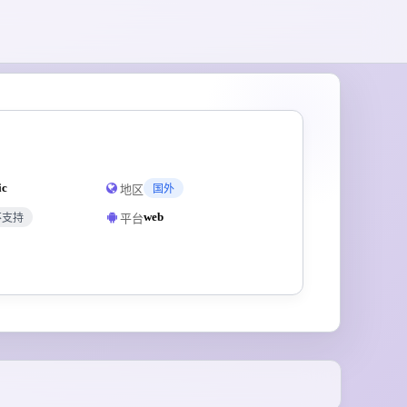
ic
地区
国外
web
平台
不支持