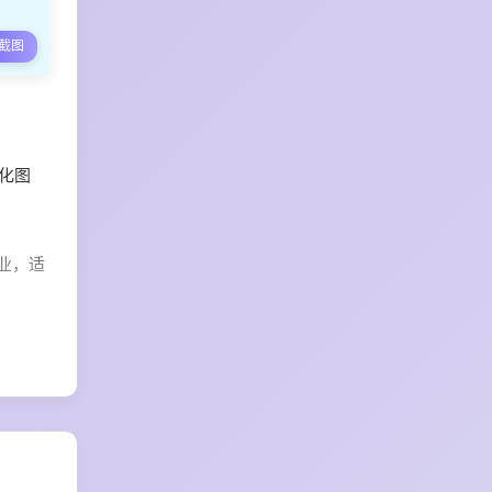
截图
化图
业，适
，提升
调整页