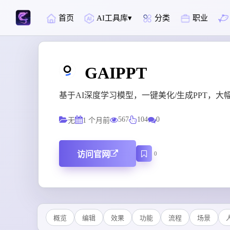
首页
AI工具库
分类
职业
GAIPPT
基于AI深度学习模型，一键美化/生成PPT，
567
104
0
无
1 个月前
访问官网
0
概览
编辑
效果
功能
流程
场景