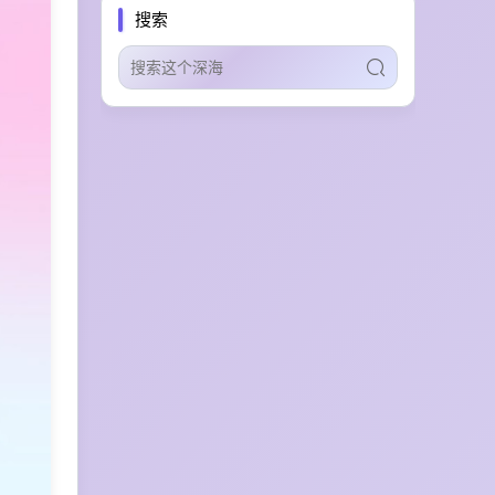
AI客服自动化
虚拟房源布置
搜索
家具推荐
同人产出
分镜设计
OC创作
AI漫画生成
创作者筛选
品牌安全
网红营销
多生态集成
营销智能审计
B2B自动化触达
多智能体增长
自治AI营销
全网信号分析
趋势监测
社交智能
4K导出
运动控制
广告脚本提取
创意情报库
广告素材监测
图案导出
时序一致性
多机位生成
电影级画质
高可用性
全球节点
部署
VPS
云服务器
运行时诊断
多运行时管控
Agent一键部署