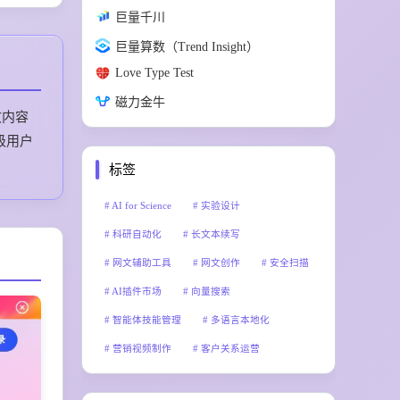
巨量千川
巨量算数（Trend Insight）
Love Type Test
磁力金牛
文内容
级用户
标签
AI for Science
实验设计
科研自动化
长文本续写
网文辅助工具
网文创作
安全扫描
AI插件市场
向量搜索
智能体技能管理
多语言本地化
营销视频制作
客户关系运营
智能工单处理
多渠道接入