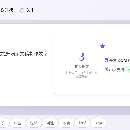
跃升榜
关于
3
大幅提升演示文稿制作效率
开发者
GAI
推荐指数
中文支持
评分由用户行为生成，非
人工干预
FAQ
人群
职业
优势
对比
收费
测评