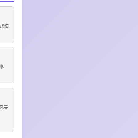
生成结
排、
风等