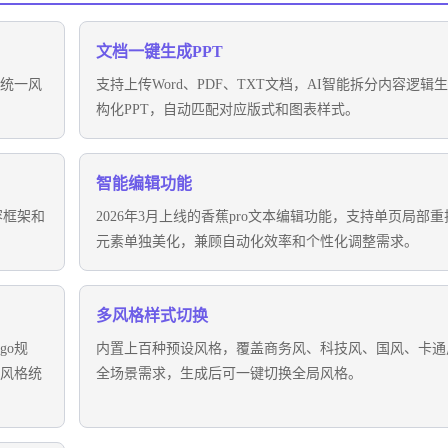
文档一键生成PPT
动统一风
支持上传Word、PDF、TXT文档，AI智能拆分内容逻辑
构化PPT，自动匹配对应版式和图表样式。
智能编辑功能
容框架和
2026年3月上线的香蕉pro文本编辑功能，支持单页局部重
元素单独美化，兼顾自动化效率和个性化调整需求。
多风格样式切换
go规
内置上百种预设风格，覆盖商务风、科技风、国风、卡通
觉风格统
全场景需求，生成后可一键切换全局风格。