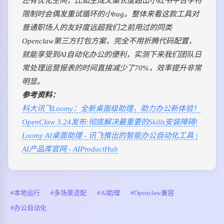
还有优化空间，比如生成文案长度超出小红书平台字符
限制时会偶发重试循环的小bug。整体来看这款工具对
普通职场人的友好度远超我们之前用过的同类
Openclaw第三方打包方案，完全不用折腾代码配置，
就能享受到AI自动化办公的便利，实测下来我们团队日
常处理运营报表的时间直接减少了70%，效率提升非常
明显。
参考资料：
科大讯飞Loomy：全新桌面级助理，助力办公新体验！
OpenClaw 3.24发布:彻底解决最重要的Skills安装障碍!
Loomy AI桌面助理 - 讯飞推出的智能办公自动化工具 |
AI产品库官网 - AIProductHub
本地运行
多场景适配
AI助理
Openclaw兼容
办公自动化