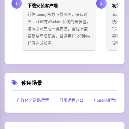
1
2
下载安装客户端
初始权
前往Loomy官方下载页面，获取对
首次启动
应macOS或Windows系统的安装包，
统权限，
按照引导完成一键安装，全程不需
写、浏览
要复杂环境配置，普通用户5分钟内
导完成个
即可完成部署。
设置。
使用场景
自媒体全链路运营
日常远程办公
电商店铺运维