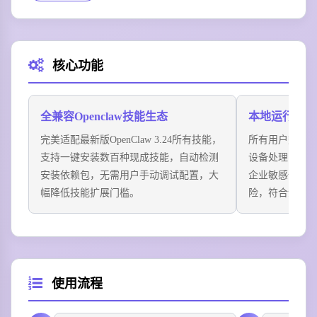
内容产出效率提升2倍以上，账号月均更新量从15条涨
到40条。
场景三：销售团队效能升级
核心功能
销售经理通过Loomy自动整合CRM客户数据、聊天记
录、通话录音信息，自动生成跟进记录与提醒，团队整
理客户数据的时间从2小时/天降到20分钟/天，人均每日
全兼容Openclaw技能生态
本地运行隐私
多跟进2-3个客户。
完美适配最新版OpenClaw 3.24所有技能，
所有用户数据
场景四：项目协作效率优化
支持一键安装数百种现成技能，自动检测
设备处理，全
IT项目组长借助Loomy自动生成项目进度看板、风险预
安装依赖包，无需用户手动调试配置，大
企业敏感信息
警提醒、会议纪要转写，团队日进度会从1小时缩短到每
幅降低技能扩展门槛。
险，符合金融
周2次，项目任务延误率从30%降到10%，交付周期平均
缩短15天。
使用流程