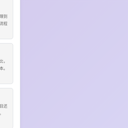
理到
流程
比，
本。
目还
。