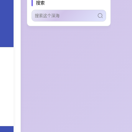
搜索
4K视频输出
IP资产复用
批量视频生产
业务模拟
呼叫中心训练
anime
ai chat
cai
chai
character ai
自动化扩展
智能体生态
安全认证
AI Agent技能分发
教学辅助
数据智能处理
本地设备接入
智能体操控
模型评测
技术教程
Skill技能分享
AI智能体交流
AI for Science
实验设计
科研自动化
长文本续写
网文辅助工具
网文创作
安全扫描
AI插件市场
向量搜索