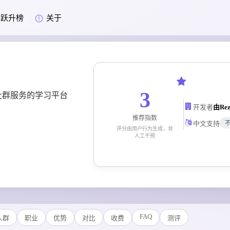
跃升榜
关于
3
社群服务的学习平台
开发者
推荐指数
中文支持
评分由用户行为生成，非
人工干预
FAQ
人群
职业
优势
对比
收费
测评