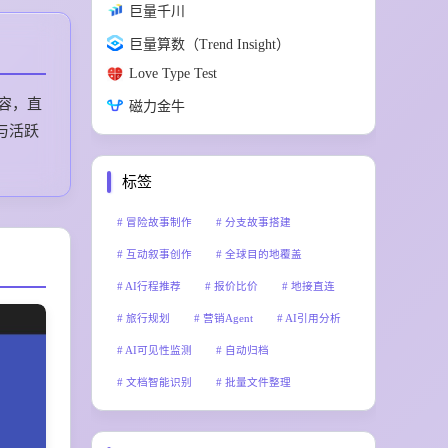
巨量千川
巨量算数（Trend Insight）
Love Type Test
内容，直
磁力金牛
与活跃
标签
冒险故事制作
分支故事搭建
互动叙事创作
全球目的地覆盖
AI行程推荐
报价比价
地接直连
旅行规划
营销Agent
AI引用分析
AI可见性监测
自动归档
文档智能识别
批量文件整理
本地AI运行
AI文件重命名
赛博技能
主动交互
AI操作系统