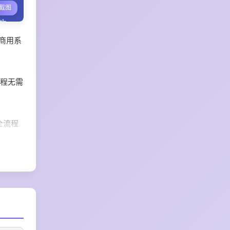
截图
商用系
全程无需
全流程
体系，
品开