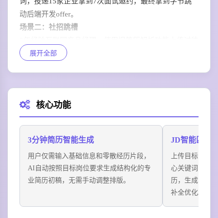
词，投递15家企业拿到7次面试邀约，最终拿到字节跳
动后端开发offer。
场景二：社招跳槽
3年经验互联网产品经理，使用旧简历解析功能上传过往
展开全部
旧版简历，导入目标岗位JD后10秒完成简历优化，自动
补全8项量化成果数据，10次投递获得6次面试机会，薪
资涨幅达35%。
场景三：跨行转岗
核心功能
传统行业运营人员转岗互联网新媒体运营，AI简历姬自
动从过往经历中提取可迁移能力，用行业关键词重新包
装经历，匹配度评分从42分提升到91分，成功跨行拿到
3分钟简历智能生成
JD智能匹配
心仪offer。
用户仅需输入基础信息和零散经历片段，
上传目标岗位招
场景四：海投提效
AI自动按照目标岗位要求生成结构化的专
心关键词，一
求职高峰期求职者需要同时投递12个不同岗位，使用AI
业简历初稿，无需手动调整排版。
历，生成匹配
简历姬的一岗一版批量改写功能，20分钟完成12份不同
补全优化。
方向的定制化简历，配合投递追踪看板统一管理进度，
效率提升6倍以上。