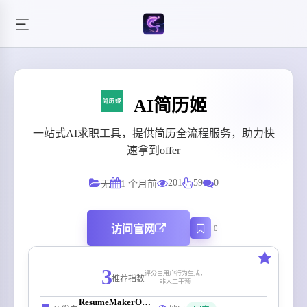
AI简历姬
一站式AI求职工具，提供简历全流程服务，助力快
速拿到offer
201
59
0
无
1 个月前
访问官网
0
3
评分由用户行为生成，
推荐指数
非人工干预
ResumeMakerOffer