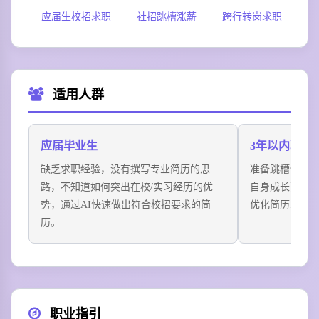
应届生校招求职
社招跳槽涨薪
跨行转岗求职
多
适用人群
应届毕业生
3年以内职场
缺乏求职经验，没有撰写专业简历的思
准备跳槽但过
路，不知道如何突出在校/实习经历的优
自身成长亮点，
势，通过AI快速做出符合校招要求的简
优化简历拿到更高
历。
职业指引