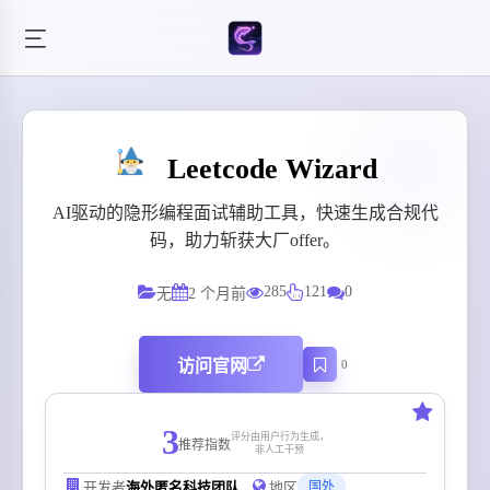
Leetcode Wizard
AI驱动的隐形编程面试辅助工具，快速生成合规代
码，助力斩获大厂offer。
285
121
0
无
2 个月前
访问官网
0
3
评分由用户行为生成，
推荐指数
非人工干预
开发者
海外匿名科技团队
地区
国外