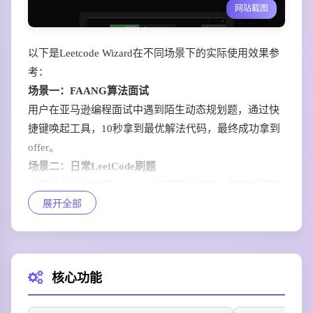
网站截图
以下是Leetcode Wizard在不同场景下的实际使用效果参
考：
场景一：FAANG算法面试
用户在亚马逊编程面试中遇到陌生动态规划题，通过快
捷键唤起工具，10秒拿到最优解法代码，最终成功拿到
offer。
场景二：日常LeetCode刷题
计算机专业学生刷LeetCode中等题时卡壳，用工具获取
展开全部
多维度复杂度的算法思路，对照学习效率提升3倍。
场景三：模拟面试训练
程序员备战秋招做模拟面试时，用工具同步对比自己的
解法与最优解的差异，快速补全算法知识盲区。
核心功能
场景四：社招跳槽面试
工作3年的后端工程师跳槽字节跳动，遇到冷门二叉树题