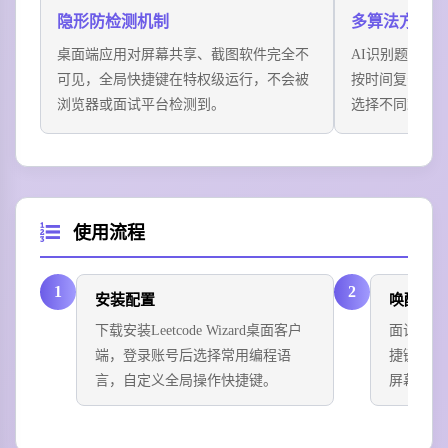
型，靠工具快速输出可运行代码，顺利拿到Strong Hire
隐形防检测机制
多算法方案输
评级。
桌面端应用对屏幕共享、截图软件完全不
AI识别题目后
可见，全局快捷键在特权级运行，不会被
按时间复杂度
浏览器或面试平台检测到。
选择不同难度
使用流程
1
2
安装配置
唤醒识
下载安装Leetcode Wizard桌面客户
面试中遇
端，登录账号后选择常用编程语
捷键唤起
言，自定义全局操作快捷键。
屏幕上的