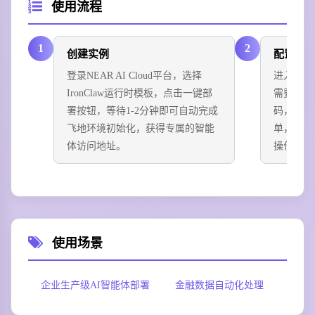
使用流程
1
2
创建实例
配置凭
登录NEAR AI Cloud平台，选择
进入加密
IronClaw运行时模板，点击一键部
需要用到
署按钮，等待1-2分钟即可自动完成
码，同时
飞地环境初始化，获得专属的智能
单，明确
体访问地址。
操作场景
使用场景
企业生产级AI智能体部署
金融数据自动化处理
个人