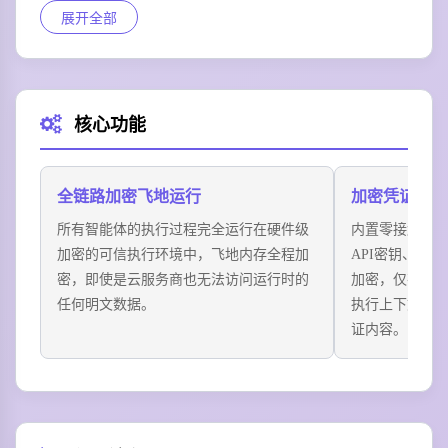
展开全部
件收发、日程管理、密码填充等操作，本地隐私数据全
程留存在加密飞地中，不存在被服务商读取的可能。
场景三：企业级智能体批量部署
金融机构部署IronClaw集群托管数百个客户智能体，不
核心功能
同客户的敏感数据完全物理隔离，单Agent崩溃不会泄露
任何其他用户的加密信息，满足等保三级合规要求。
场景四：自动化代码审计Agent
全链路加密飞地运行
加密凭证保险
开发者部署IronClaw托管代码审计智能体，自动扫描企
所有智能体的执行过程完全运行在硬件级
内置零接触加
业私有Git仓库中的代码漏洞，代码库的敏感核心逻辑不
加密的可信执行环境中，飞地内存全程加
API密钥、账
会被调用的大模型留存，从根源避免知识产权泄露。
密，即使是云服务商也无法访问运行时的
加密，仅在执
任何明文数据。
执行上下文，
证内容。